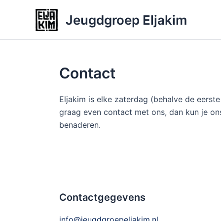
Ga
Jeugdgroep Eljakim
naar
de
inhoud
Contact
Eljakim is elke zaterdag (behalve de eerst
graag even contact met ons, dan kun je ons
benaderen.
Contactgegevens
info@jeugdgroepeljakim.nl